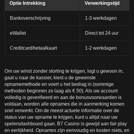
Optie Intrekking
Verwerkingstijd
Bankoverschrijving
1-3 werkdagen
eWallet
Direct tot 24 uur
Creditcard/betaalkaart
1-2 werkdagen
Om uw winst zonder storting te krijgen, logt u gewoon in,
gaat u naar de kassier, kiest u de gewenste
opnamemethode en voert u het bedrag in (sommige
methoden beginnen zo laag als € 50). Als uw account
volledig is geverifieerd en aan de bonusvoorwaarden is
voldaan, worden alle opnames die in aanmerking komen
snel verwerkt. Om de meest actuele informatie over de
status van uw opname te krijgen, kunt u altijd naar uw
spelersdashboard gaan. B7 Casino is gewijd aan fair play
en eerlijkheid. Opnames zijn eenvoudig en kosten niets, en