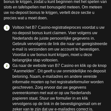
bonus te krijgen, zodat u kunt beginnen met het spelen van
slots en tafelspellen met bonusgeld meteen. Om meteen
uw no-deposit bonus te krijgen, vertelt deze sectie u
precies wat u moet doen.
Voltooi het B7 Casino-registratieproces voordat u uw
no-deposit bonus kunt claimen. Voer volgens uw
Nederlands de juiste persoonlijke gegevens in.
Gebruik vervolgens de link die naar uw geregistreerde
e-mail is verzonden om uw account te bevestigen.
Voordat u uw bonus kunt krijgen, moet u deze
belangrijke stap voltooien.
Ga naar de website van B7 Casino en klik op de knop
"Aanmelden". Dit geeft u uw onmiddellijke no-deposit
beloning. Naam, e-mailadres en andere vereiste
informatie moeten op het registratieformulier worden
geschreven. Zorg ervoor dat uw gegevens
overeenkomen met wat er op uw Nederlands
papieren staat. Stuur uw formulier in en klik
vervolgens op de link in de bevestigingsmail om er
zeker van te zijn dat uw e-mailadres correct is.