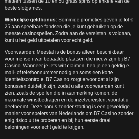
meteen tussen de 10 en 50 gratis spins op enkele van de
beste slotgames.
Werkelijke geldbonus:
Sommige promoties geven je tot €
25 aan speelbare fondsen die je kunt gebruiken op de
meeste casinospellen. Zodra aan de vereisten is voldaan,
kunt u het geld uitbetalen voor echt geld.
Voorwaarden: Meestal is de bonus alleen beschikbaar
voor mensen van bepaalde plaatsen die nieuw zijn bij B7
Casino. Wanneer je iets wilt claimen, heb je een geldig e-
mail- of telefoonnummer nodig en soms een korte
identiteitscontrole. B7 Casino zorgt ervoor dat al zijn
bonussen duidelijk zijn, zodat u alle voorwaarden kunt
zien, zoals de spellen die in aanmerking komen, de
maximale winstbedragen en de inzetvereisten, voordat u
deelneemt. Deze bonus zonder storting is een geweldige
manier voor spelers van Nederlands om B7 Casino zonder
enig risico uit te proberen en bij hun eerste draai
beloningen voor echt geld te krijgen.