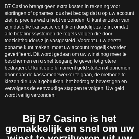
B7 Casino brengt geen extra kosten in rekening voor
stortingen of opnames, dus het bedrag dat u op uw account
ziet, is precies wat u hebt verzonden. U kunt er zeker van
zijn dat elke transactie eerlijk en duidelijk zal zijn, omdat
alle betalingssystemen de regels volgen die door
toezichthouders zijn vastgesteld. Voordat u uw eerste
opname kunt maken, moet uw account mogelijk worden
geverifieerd. Dit wordt gedaan om uw winst nog meer te
beschermen en u snel toegang te geven tot grotere
bedragen. U kunt op elk moment geld storten of opnemen
door naar de kassamedewerker te gaan, de methode te
kiezen die u wilt gebruiken, het bedrag te bevestigen en
vervolgens de eenvoudige stappen te volgen. Uw geld
wordt veilig verzonden.
Bij B7 Casino is het
gemakkelijk en snel om uw
winst te verzilveren uit uw