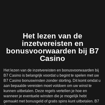
Het lezen van de
inzetvereisten en
bonusvoorwaarden bij B7
Casino
Het lezen van de inzetvereisten en bonusvoorwaarden bij
B7 Casino is belangrijk voordat u begint te spelen met uw
B7 Casino bonuswinsten zonder storting. Dit komt omdat u
aan bepaalde vereisten moet voldoen om uw winst te
kunnen uitbetalen. Deze regels vertellen je hoe en
wanneer je eventuele winsten die je mogelijk hebt
gemaakt met bonusgeld of gratis spins kunt uitbetalen. B7