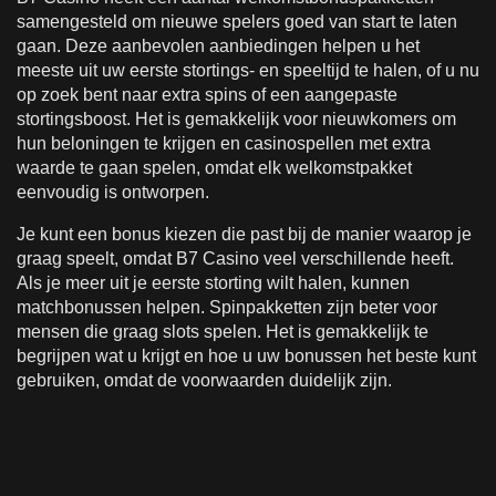
samengesteld om nieuwe spelers goed van start te laten
gaan. Deze aanbevolen aanbiedingen helpen u het
meeste uit uw eerste stortings- en speeltijd te halen, of u nu
op zoek bent naar extra spins of een aangepaste
stortingsboost. Het is gemakkelijk voor nieuwkomers om
hun beloningen te krijgen en casinospellen met extra
waarde te gaan spelen, omdat elk welkomstpakket
eenvoudig is ontworpen.
Je kunt een bonus kiezen die past bij de manier waarop je
graag speelt, omdat B7 Casino veel verschillende heeft.
Als je meer uit je eerste storting wilt halen, kunnen
matchbonussen helpen. Spinpakketten zijn beter voor
mensen die graag slots spelen. Het is gemakkelijk te
begrijpen wat u krijgt en hoe u uw bonussen het beste kunt
gebruiken, omdat de voorwaarden duidelijk zijn.