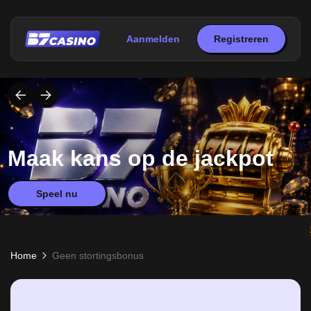
Aanmelden
Registreren
Maak kans op de jackpot
Speel nu
Home
Geen stortingsbonus