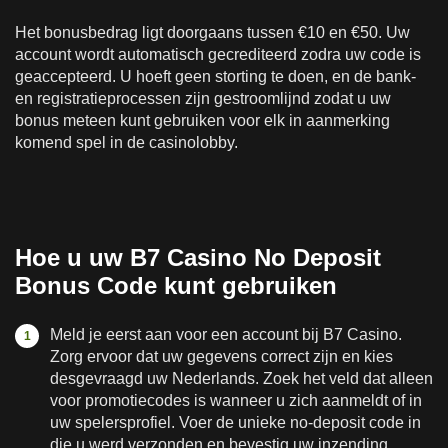
Het bonusbedrag ligt doorgaans tussen €10 en €50. Uw
account wordt automatisch gecrediteerd zodra uw code is
geaccepteerd. U hoeft geen storting te doen, en de bank-
en registratieprocessen zijn gestroomlijnd zodat u uw
bonus meteen kunt gebruiken voor elk in aanmerking
komend spel in de casinolobby.
Hoe u uw B7 Casino No Deposit
Bonus Code kunt gebruiken
Meld je eerst aan voor een account bij B7 Casino.
Zorg ervoor dat uw gegevens correct zijn en kies
desgevraagd uw Nederlands. Zoek het veld dat alleen
voor promotiecodes is wanneer u zich aanmeldt of in
uw spelersprofiel. Voer de unieke no-deposit code in
die u werd verzonden en bevestig uw inzending.