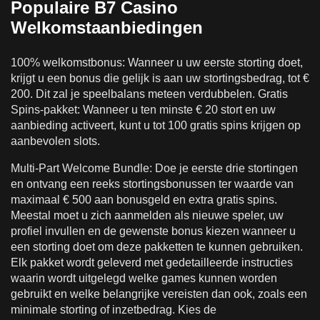
Populaire B7 Casino
Welkomstaanbiedingen
100% welkomstbonus: Wanneer u uw eerste storting doet,
krijgt u een bonus die gelijk is aan uw stortingsbedrag, tot €
200. Dit zal je speelbalans meteen verdubbelen. Gratis
Spins-pakket: Wanneer u ten minste € 20 stort en uw
aanbieding activeert, kunt u tot 100 gratis spins krijgen op
aanbevolen slots.
Multi-Part Welcome Bundle: Doe je eerste drie stortingen
en ontvang een reeks stortingsbonussen ter waarde van
maximaal € 500 aan bonusgeld en extra gratis spins.
Meestal moet u zich aanmelden als nieuwe speler, uw
profiel invullen en de gewenste bonus kiezen wanneer u
een storting doet om deze pakketten te kunnen gebruiken.
Elk pakket wordt geleverd met gedetailleerde instructies
waarin wordt uitgelegd welke games kunnen worden
gebruikt en welke belangrijke vereisten dan ook, zoals een
minimale storting of inzetbedrag. Kies de