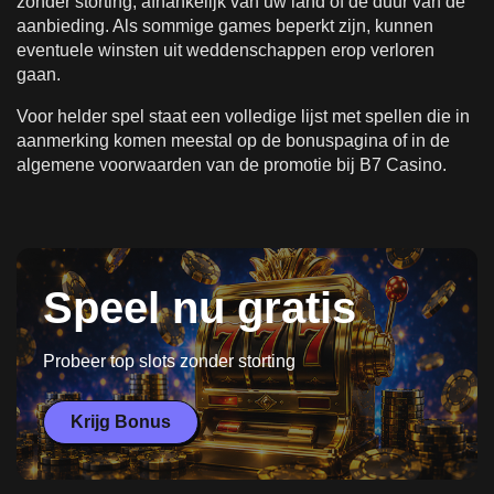
zonder storting, afhankelijk van uw land of de duur van de
aanbieding. Als sommige games beperkt zijn, kunnen
eventuele winsten uit weddenschappen erop verloren
gaan.
Voor helder spel staat een volledige lijst met spellen die in
aanmerking komen meestal op de bonuspagina of in de
algemene voorwaarden van de promotie bij B7 Casino.
Speel nu gratis
Probeer top slots zonder storting
Krijg Bonus