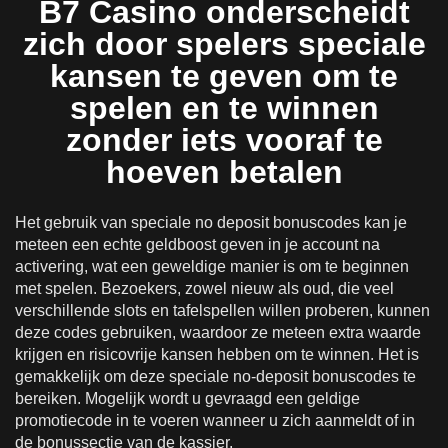
B7 Casino onderscheidt
zich door spelers speciale
kansen te geven om te
spelen en te winnen
zonder iets vooraf te
hoeven betalen
Het gebruik van speciale no deposit bonuscodes kan je
meteen een echte geldboost geven in je account na
activering, wat een geweldige manier is om te beginnen
met spelen. Bezoekers, zowel nieuw als oud, die veel
verschillende slots en tafelspellen willen proberen, kunnen
deze codes gebruiken, waardoor ze meteen extra waarde
krijgen en risicovrije kansen hebben om te winnen. Het is
gemakkelijk om deze speciale no-deposit bonuscodes te
bereiken. Mogelijk wordt u gevraagd een geldige
promotiecode in te voeren wanneer u zich aanmeldt of in
de bonussectie van de kassier.